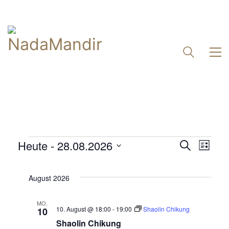
Veranst
Heute
 - 
28.08.2026
VERANSTALTUNGEN
Vera
Suche
Liste
Suche
Datum
Ansi
und
wählen.
Navi
August 2026
Ansichte
Navigat
MO.
10. August @ 18:00
-
19:00
Shaolin Chikung
10
Shaolin Chikung