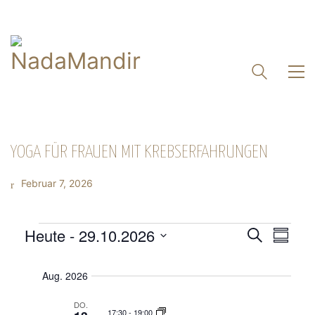
YOGA FÜR FRAUEN MIT KREBSERFAHRUNGEN
Februar 7, 2026
Veranst
Heute
 - 
29.10.2026
VERANSTALTUNGEN
Vera
Suche
Zusamm
Suche
Datum
Ansi
und
auswählen.
Navi
Aug. 2026
Ansichte
Navigat
DO.
17:30
-
19:00