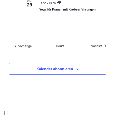
DO.
17:30
-
19:00
29
Yoga für Frauen mit Krebserfahrungen
Veranstaltungen
Veransta
Vorherige
Heute
Nächste
Kalender abonnieren