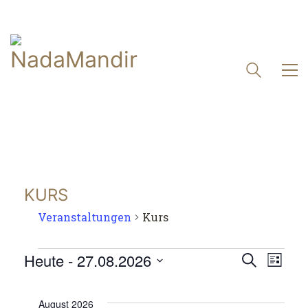
KURS
Veranstaltungen
Kurs
Veranstaltungen
Veranst
Heute
 - 
27.08.2026
Vera
Suche
Liste
Suche
Datum
Ansi
und
wählen.
Navi
August 2026