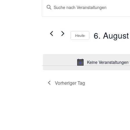
Veranstaltungen
Veranstaltungen
Bitte
für
Suche
Schlüsselwort
6.
und
eingeben.
Suche
August
Ansichten,
nach
2026
Navigation
Veranstaltungen
6. August
Heute
Schlüsselwort.
Datum
wählen.
Keine Veranstaltungen 
Vorheriger Tag