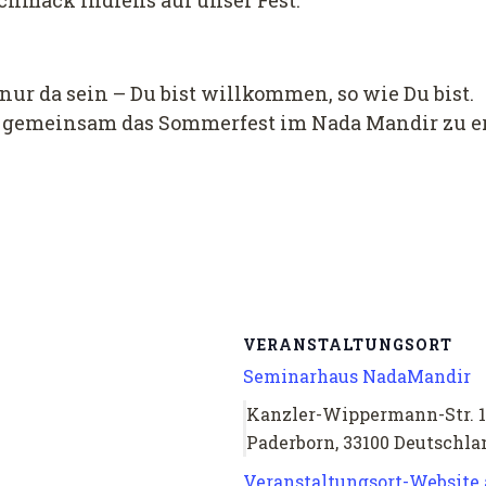
schmack Indiens auf unser Fest.
ur da sein – Du bist willkommen, so wie Du bist.
, gemeinsam das Sommerfest im Nada Mandir zu e
VERANSTALTUNGSORT
Seminarhaus NadaMandir
Kanzler-Wippermann-Str. 
Paderborn
,
33100
Deutschla
Veranstaltungsort-Website