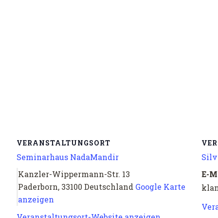
VERANSTALTUNGSORT
VER
Seminarhaus NadaMandir
Sil
Kanzler-Wippermann-Str. 13
E-M
Paderborn
,
33100
Deutschland
Google Karte
kla
anzeigen
Ver
Veranstaltungsort-Website anzeigen