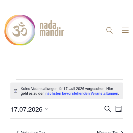
VERANSTALTUNGEN
Keine Veranstaltungen für 17. Juli 2026 vorgesehen. Hier
Hinweis
geht es zu den
nächsten bevorstehenden Veranstaltungen
.
FÜR
17.
Veranst
17.07.2026
Vera
Suche
Tag
Suche
Datum
Ansi
JULI
und
wählen.
Navi
2026
Ansichte
Vorheriger Tag
Nächster Tag