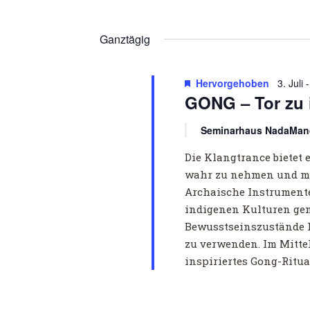
Datum
2026
wählen.
Ganztägig
Hervorgehoben
3. Juli
GONG – Tor zu
Seminarhaus NadaMan
Die Klangtrance bietet 
wahr zu nehmen und mi
Archaische Instrumente
indigenen Kulturen ge
Bewusstseinszustände 
zu verwenden. Im Mitte
inspiriertes Gong-Ritual