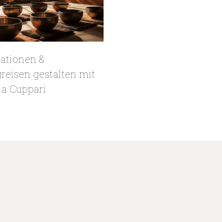
ationen &
reisen gestalten mit
ia Cuppari