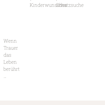
Kinderwunsches
Schatzsuche
Wenn
Trauer
das
Leben
berührt
…