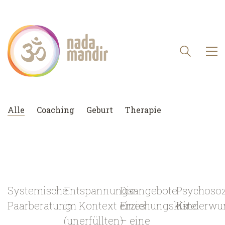
Alle
Coaching
Geburt
Therapie
Systemische
Entspannungsangebote
Die
Psychosoz
Paarberatung
im Kontext eines
Erziehungskiste
Kinderwu
(unerfüllten)
– eine